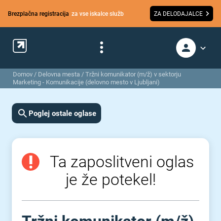
Brezplačna registracija
za vse iskalce služb
ZA DELODAJALCE
Domov
/
Delovna mesta
/
Tržni komunikator (m/ž) v sektorju
Marketing - Komunikacije (delovno mesto v Ljubljani)
Poglej ostale oglase
Ta zaposlitveni oglas
je že potekel!