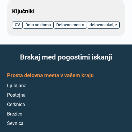
Ključniki
CV
Delo od doma
Delovno mesto
delovno okolje
Kari
Brskaj med pogostimi iskanji
Prosta delovna mesta v vašem kraju
Ljubljana
Postojna
Cerknica
Brežice
Sevnica