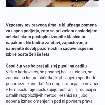
Vzpostavitev pravega tima je ključnega pomena
za uspeh podjetja, zato se pri vašem naslednjem
selekcijskem postopku izognite klasičnim
napakam. Ne bodite zaletavi, zaposlovanju
namenite dovolj pozornosti in sadove uspešne
izbire boste želi še leta.
Šesti čut vas bo prej ali slej pustil na cedilu
Veliko kadrovikov, še posebej bolj izkušenih, se
zanaša na lastne občutke, ki jih v njem spodbudi
posamezni kandidat. Na drugi strani pa se novinci
v tem poslu raje poslužujejo testiranj, simulacij in
ostalih razpoložljivih metod. Resnici na ljubo,
nobena izmed omenjenih poti ni povsem prava.