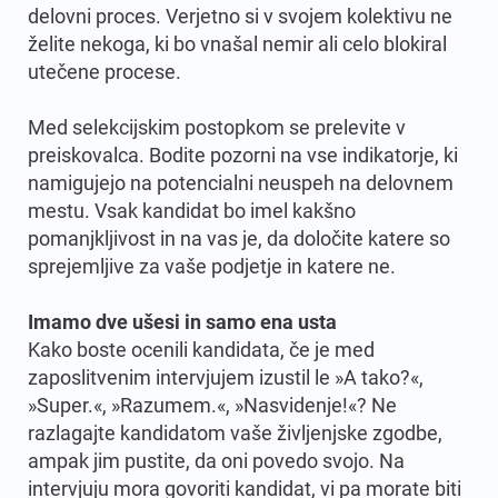
delovni proces. Verjetno si v svojem kolektivu ne
želite nekoga, ki bo vnašal nemir ali celo blokiral
utečene procese.
Med selekcijskim postopkom se prelevite v
preiskovalca. Bodite pozorni na vse indikatorje, ki
namigujejo na potencialni neuspeh na delovnem
mestu. Vsak kandidat bo imel kakšno
pomanjkljivost in na vas je, da določite katere so
sprejemljive za vaše podjetje in katere ne.
Imamo dve ušesi in samo ena usta
Kako boste ocenili kandidata, če je med
zaposlitvenim intervjujem izustil le »A tako?«,
»Super.«, »Razumem.«, »Nasvidenje!«? Ne
razlagajte kandidatom vaše življenjske zgodbe,
ampak jim pustite, da oni povedo svojo. Na
intervjuju mora govoriti kandidat, vi pa morate biti