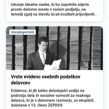
Iskanje idealne osebe, ki bo zapolnila odprto
prosto delovno mesto v vašem podjetju, ne
temelji zgolj na številu in/ali kvaliteti prijavljenih
kandidatov. Veliko odgovornosti nosi tudi
kadrovik sam. V kolikor želi zares dobro spoznati
in oceniti posameznega kandidata, mora postaviti
Uncategorized
prava vprašanja in pravilno interpretirati
odgovore.
Vrste evidenc osebnih podatkov
delavcev
Evidence, ki jih lahko delodajalci vodijo na
področju dela in socialne varnosti za vsakega
delavca, ki je v delovnem razmerju, so eksplicitno
določene v 13. členu ZEPDSV.