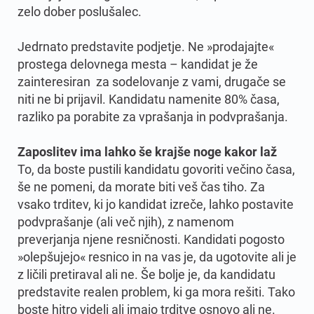
zelo dober poslušalec.
Jedrnato predstavite podjetje. Ne »prodajajte«
prostega delovnega mesta – kandidat je že
zainteresiran za sodelovanje z vami, drugače se
niti ne bi prijavil. Kandidatu namenite 80% časa,
razliko pa porabite za vprašanja in podvprašanja.
Zaposlitev ima lahko še krajše noge kakor laž
To, da boste pustili kandidatu govoriti večino časa,
še ne pomeni, da morate biti veš čas tiho. Za
vsako trditev, ki jo kandidat izreče, lahko postavite
podvprašanje (ali več njih), z namenom
preverjanja njene resničnosti. Kandidati pogosto
»olepšujejo« resnico in na vas je, da ugotovite ali je
z ličili pretiraval ali ne. Še bolje je, da kandidatu
predstavite realen problem, ki ga mora rešiti. Tako
boste hitro videli ali imajo trditve osnovo ali ne.