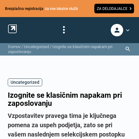
Brezplačna registracija
za vse iskalce služb
ZA DELODAJALCE
Domov
/
Uncategorized
/
Izognite se klasičnim napakam pri
zaposlovanju
Uncategorized
Izognite se klasičnim napakam pri
zaposlovanju
Vzpostavitev pravega tima je ključnega
pomena za uspeh podjetja, zato se pri
vašem naslednjem selekcijskem postopku