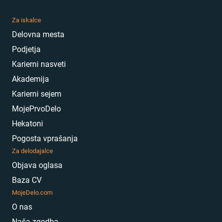
Za iskalce
Delovna mesta
Podjetja
Karierni nasveti
Akademija
Karierni sejem
MojePrvoDelo
Hekatoni
Pogosta vprašanja
Za delodajalce
Objava oglasa
Baza CV
MojeDelo.com
O nas
Naša zgodba