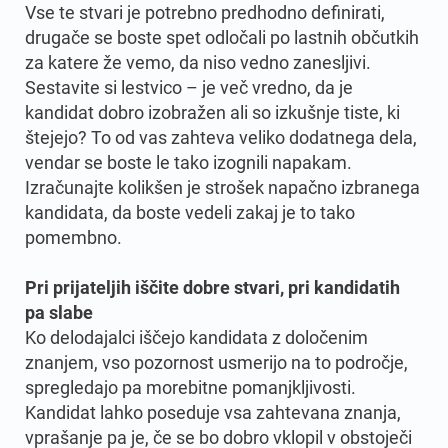
Vse te stvari je potrebno predhodno definirati,
drugače se boste spet odločali po lastnih občutkih
za katere že vemo, da niso vedno zanesljivi.
Sestavite si lestvico – je več vredno, da je
kandidat dobro izobražen ali so izkušnje tiste, ki
štejejo? To od vas zahteva veliko dodatnega dela,
vendar se boste le tako izognili napakam.
Izračunajte kolikšen je strošek napačno izbranega
kandidata, da boste vedeli zakaj je to tako
pomembno.
Pri prijateljih iščite dobre stvari, pri kandidatih
pa slabe
Ko delodajalci iščejo kandidata z določenim
znanjem, vso pozornost usmerijo na to področje,
spregledajo pa morebitne pomanjkljivosti.
Kandidat lahko poseduje vsa zahtevana znanja,
vprašanje pa je, če se bo dobro vklopil v obstoječi