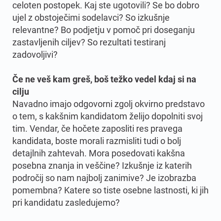
celoten postopek. Kaj ste ugotovili? Se bo dobro
ujel z obstoječimi sodelavci? So izkušnje
relevantne? Bo podjetju v pomoč pri doseganju
zastavljenih ciljev? So rezultati testiranj
zadovoljivi?
Če ne veš kam greš, boš težko vedel kdaj si na
cilju
Navadno imajo odgovorni zgolj okvirno predstavo
o tem, s kakšnim kandidatom želijo dopolniti svoj
tim. Vendar, če hočete zaposliti res pravega
kandidata, boste morali razmisliti tudi o bolj
detajlnih zahtevah. Mora posedovati kakšna
posebna znanja in veščine? Izkušnje iz katerih
področij so nam najbolj zanimive? Je izobrazba
pomembna? Katere so tiste osebne lastnosti, ki jih
pri kandidatu zasledujemo?