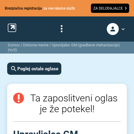
Brezplačna registracija
za vse iskalce služb
ZA DELODAJALCE
Domov
/
Delovna mesta
/
Upravljalec GM (gradbene mehanizacije)
(m/ž)
Poglej ostale oglase
Ta zaposlitveni oglas
je že potekel!