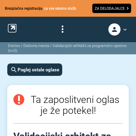
Brezplačna registracija
za vse iskalce služb
ZA DELODAJALCE
Domov
/
Delovna mesta
/
Validacijski arhitekt za programsko opremo
(m/ž)
Poglej ostale oglase
Ta zaposlitveni oglas
je že potekel!