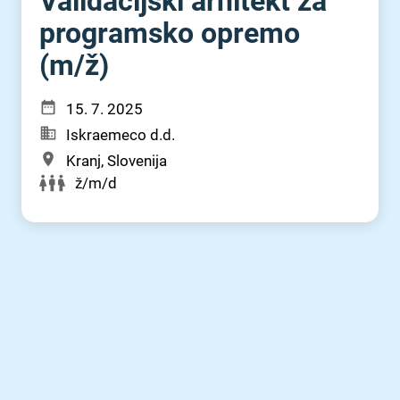
Validacijski arhitekt za
programsko opremo
(m⁠/⁠ž)
15. 7. 2025
Iskraemeco d.d.
Kranj, Slovenija
ž/m/d