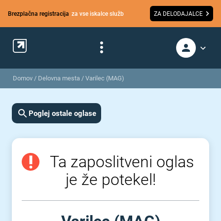
Brezplačna registracija
za vse iskalce služb
ZA DELODAJALCE
Domov
/
Delovna mesta
/
Varilec (MAG)
Poglej ostale oglase
Ta zaposlitveni oglas
je že potekel!