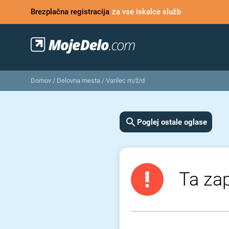
Brezplačna registracija
za vse iskalce služb
Domov
/
Delovna mesta
/
Varilec m/ž/d
Poglej ostale oglase
Ta zap