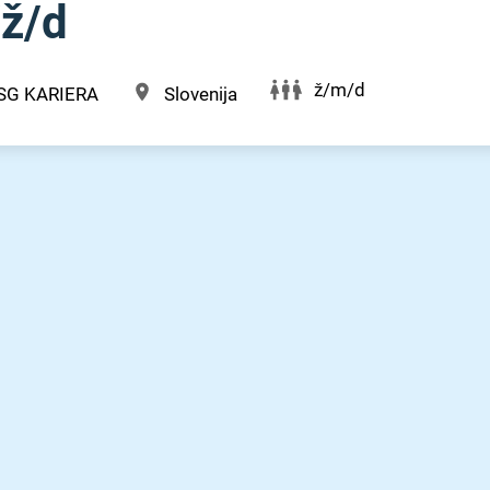
ž⁠/⁠d
ž/m/d
SG KARIERA
Slovenija