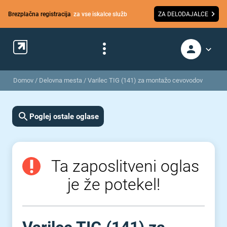
Brezplačna registracija
za vse iskalce služb
ZA DELODAJALCE
Domov
/
Delovna mesta
/
Varilec TIG (141) za montažo cevovodov
Poglej ostale oglase
Ta zaposlitveni oglas
je že potekel!