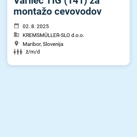
Varilec TIG (141) za
montažo cevovodov
02. 8. 2025
KREMSMÜLLER-SLO d.o.o.
Maribor, Slovenija
ž/m/d