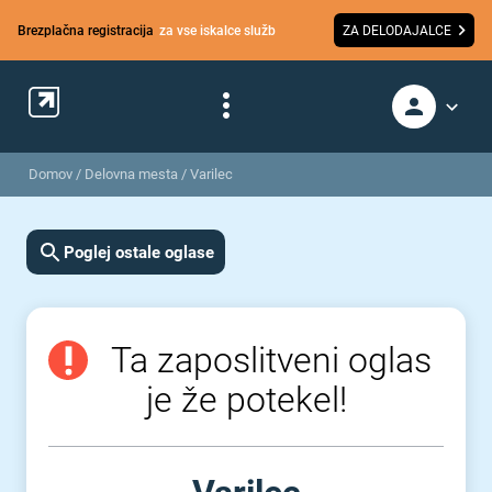
Brezplačna registracija
za vse iskalce služb
ZA DELODAJALCE
Domov
/
Delovna mesta
/
Varilec
Poglej ostale oglase
Ta zaposlitveni oglas
je že potekel!