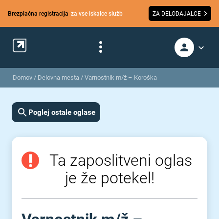
Brezplačna registracija
za vse iskalce služb
ZA DELODAJALCE
Domov
/
Delovna mesta
/
Varnostnik m/ž – Koroška
Poglej ostale oglase
Ta zaposlitveni oglas
je že potekel!