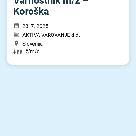
Varnostnik m⁠/⁠ž –
Koroška
23. 7. 2025
AKTIVA VAROVANJE d.d.
Slovenija
ž/m/d