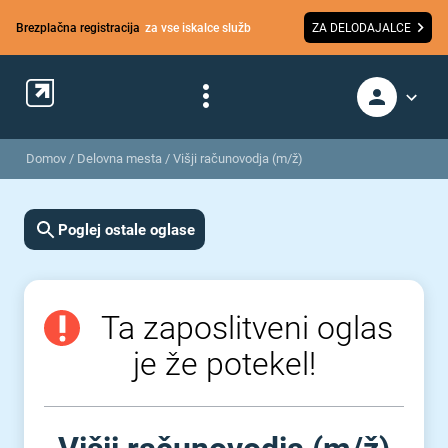
Brezplačna registracija
za vse iskalce služb
ZA DELODAJALCE
Domov
/
Delovna mesta
/
Višji računovodja (m/ž)
Poglej ostale oglase
Ta zaposlitveni oglas
je že potekel!