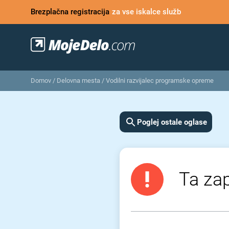
Brezplačna registracija
za vse iskalce služb
Domov
/
Delovna mesta
/
Vodilni razvijalec programske opreme
Poglej ostale oglase
Ta zap