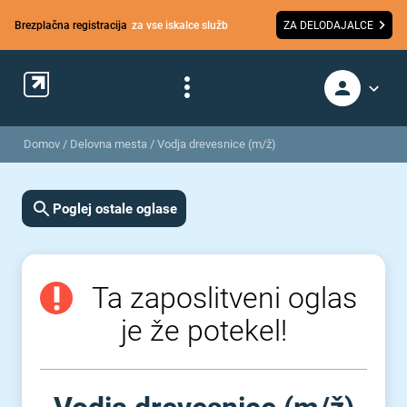
Brezplačna registracija
za vse iskalce služb
ZA DELODAJALCE
Domov
/
Delovna mesta
/
Vodja drevesnice (m/ž)
Poglej ostale oglase
Ta zaposlitveni oglas
je že potekel!