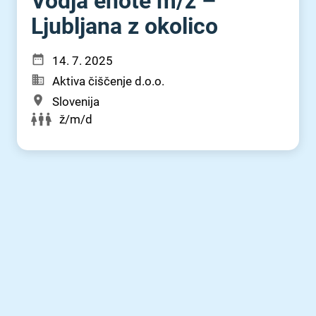
Vodja enote m⁠/⁠ž –
Ljubljana z okolico
14. 7. 2025
Aktiva čiščenje d.o.o.
Slovenija
ž/m/d