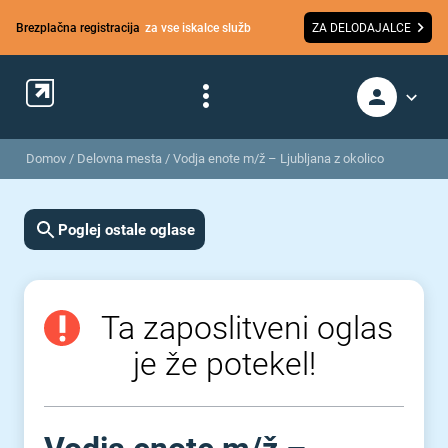
Brezplačna registracija
za vse iskalce služb
ZA DELODAJALCE
Domov
/
Delovna mesta
/
Vodja enote m/ž – Ljubljana z okolico
Poglej ostale oglase
Ta zaposlitveni oglas
je že potekel!