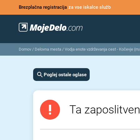
Brezplačna registracija
za vse iskalce služb
Domov
/
Delovna mesta
/
Vodja enote vzdrževanja cest - Kočevje (m
Poglej ostale oglase
Ta zaposlitven