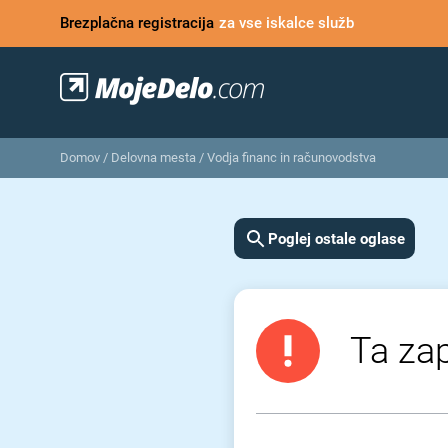
Brezplačna registracija
za vse iskalce služb
Domov
/
Delovna mesta
/
Vodja financ in računovodstva
Poglej ostale oglase
Ta zap