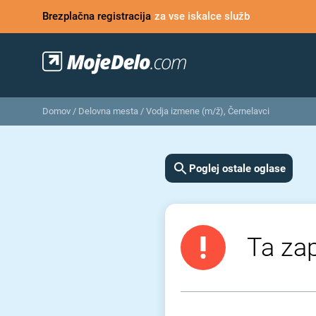
Brezplačna registracija
za vse iskalce služb
Domov
/
Delovna mesta
/
Vodja izmene (m/ž), Černelavci
Poglej ostale oglase
Ta zap