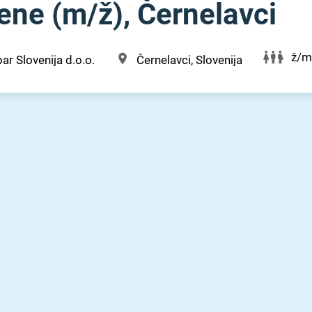
ne (m⁠/⁠ž), Černelavci
ž/m
ar Slovenija d.o.o.
Černelavci, Slovenija