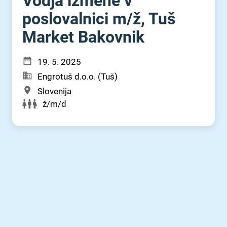
Vodja izmene v
poslovalnici m⁠/⁠ž, Tuš
Market Bakovnik
19. 5. 2025
Engrotuš d.o.o. (Tuš)
Slovenija
ž/m/d