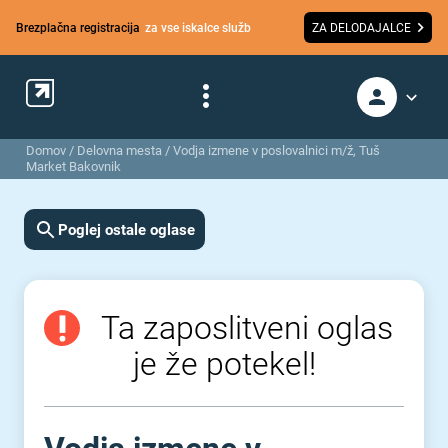
Brezplačna registracija
za vse iskalce služb
ZA DELODAJALCE
Domov
/
Delovna mesta
/
Vodja izmene v poslovalnici m/ž, Tuš
Market Bakovnik
Poglej ostale oglase
Ta zaposlitveni oglas
je že potekel!