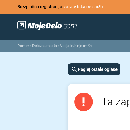
Brezplačna registracija
za vse iskalce služb
Domov
/
Delovna mesta
/
Vodja kuhinje (m/ž)
Poglej ostale oglase
Ta zap