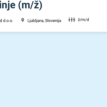
nje (m⁠/⁠ž)
ž/m/d
d d.o.o.
Ljubljana, Slovenija