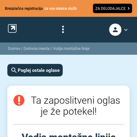
Brezplačna registracija
za vse iskalce služb
ZA DELODAJALCE
Domov
/
Delovna mesta
/
Vodja montažne linije
Poglej ostale oglase
Ta zaposlitveni oglas
je že potekel!