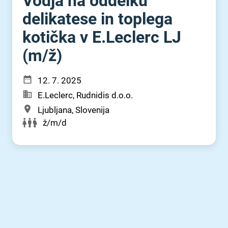
Vodja na oddelku
delikatese in toplega
kotička v E.Leclerc LJ
(m⁠/⁠ž)
12. 7. 2025
E.Leclerc, Rudnidis d.o.o.
Ljubljana, Slovenija
ž/m/d