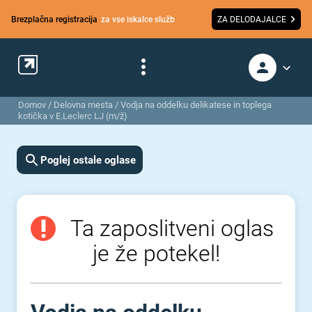
Brezplačna registracija
za vse iskalce služb
ZA DELODAJALCE
Domov
/
Delovna mesta
/
Vodja na oddelku delikatese in toplega
kotička v E.Leclerc LJ (m/ž)
Poglej ostale oglase
Ta zaposlitveni oglas
je že potekel!