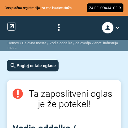
Brezplačna registracija
za vse iskalce služb
ZA DELODAJALCE
Domov
/
Delovna mesta
/
Vodja oddelka / delovodja v enoti industrija
mesa
Poglej ostale oglase
Ta zaposlitveni oglas
je že potekel!