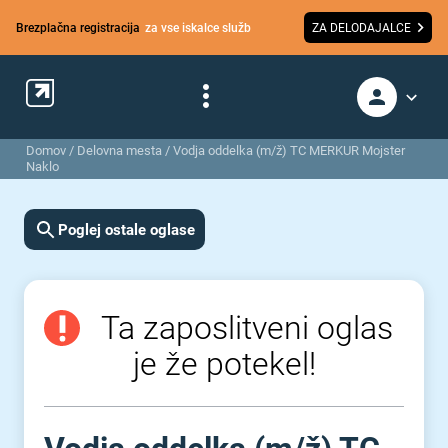
Brezplačna registracija
za vse iskalce služb
ZA DELODAJALCE
Domov
/
Delovna mesta
/
Vodja oddelka (m/ž) TC MERKUR Mojster
Naklo
Poglej ostale oglase
Ta zaposlitveni oglas
je že potekel!