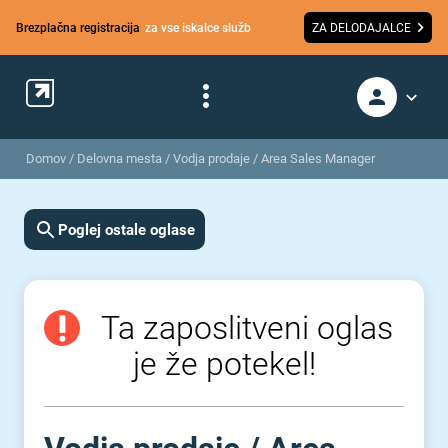
Brezplačna registracija
za vse iskalce služb
ZA DELODAJALCE
Domov
/
Delovna mesta
/
Vodja prodaje / Area Sales Manager
Poglej ostale oglase
Ta zaposlitveni oglas
je že potekel!