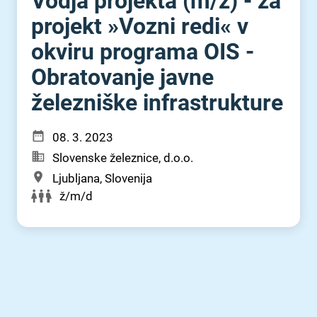
Vodja projekta (m⁠/⁠ž) - za
projekt »Vozni redi« v
okviru programa OIS -
Obratovanje javne
železniške infrastrukture
08. 3. 2023
Slovenske železnice, d.o.o.
Ljubljana, Slovenija
ž/m/d