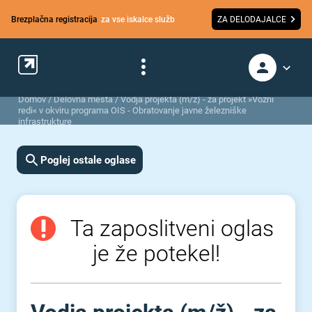
Brezplačna registracija
za vse iskalce služb
ZA DELODAJALCE
Domov
/
Delovna mesta
/
Vodja projekta (m/ž) - za projekt »Vozni
redi« v okviru programa OIS - Obratovanje javne železniške
infrastrukture
Poglej ostale oglase
Ta zaposlitveni oglas
je že potekel!