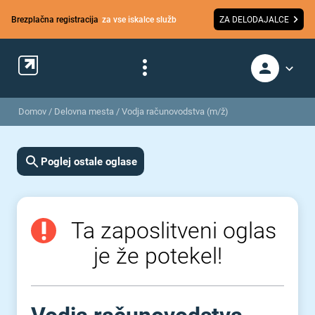
Brezplačna registracija
za vse iskalce služb
ZA DELODAJALCE
Domov
/
Delovna mesta
/
Vodja računovodstva (m/ž)
Poglej ostale oglase
Ta zaposlitveni oglas
je že potekel!