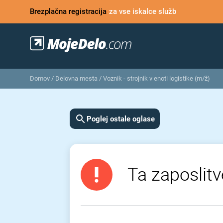
Brezplačna registracija
za vse iskalce služb
Domov
/
Delovna mesta
/
Voznik - strojnik v enoti logistike (m/ž)
Poglej ostale oglase
Ta zaposlitv