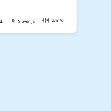
ž/m/d
d.
Slovenija