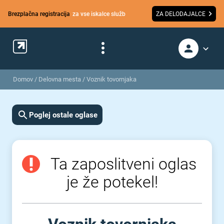
Brezplačna registracija
za vse iskalce služb
ZA DELODAJALCE
Domov
/
Delovna mesta
/
Voznik tovornjaka
Poglej ostale oglase
Ta zaposlitveni oglas
je že potekel!