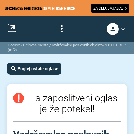
Brezplačna registracija
za vse iskalce služb
ZA DELODAJALCE
Domov
/
Delovna mesta
/
Vzdrževalec poslovnih objektov v BTC PROP
(m/ž)
Poglej ostale oglase
Ta zaposlitveni oglas
je že potekel!