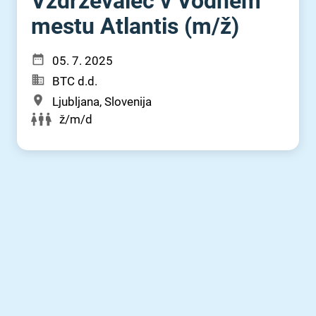
Vzdrževalec v Vodnem
mestu Atlantis (m⁠/⁠ž)
05. 7. 2025
BTC d.d.
Ljubljana, Slovenija
ž/m/d