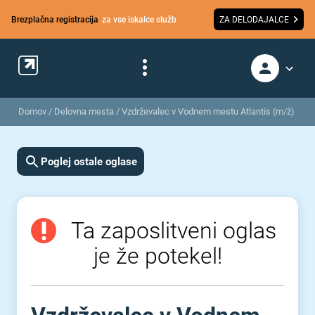
Brezplačna registracija
za vse iskalce služb
ZA DELODAJALCE
Domov
/
Delovna mesta
/
Vzdrževalec v Vodnem mestu Atlantis (m/ž)
Poglej ostale oglase
Ta zaposlitveni oglas
je že potekel!