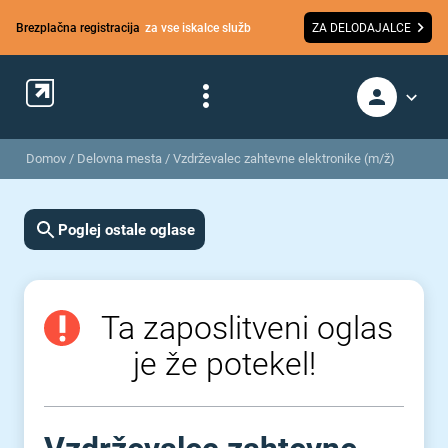
Brezplačna registracija
za vse iskalce služb
ZA DELODAJALCE
Domov
/
Delovna mesta
/
Vzdrževalec zahtevne elektronike (m/ž)
Poglej ostale oglase
Ta zaposlitveni oglas
je že potekel!