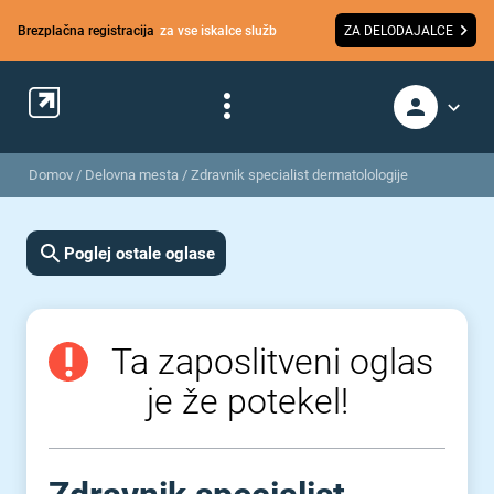
Brezplačna registracija
za vse iskalce služb
ZA DELODAJALCE
Domov
/
Delovna mesta
/
Zdravnik specialist dermatolologije
Poglej ostale oglase
Ta zaposlitveni oglas
je že potekel!