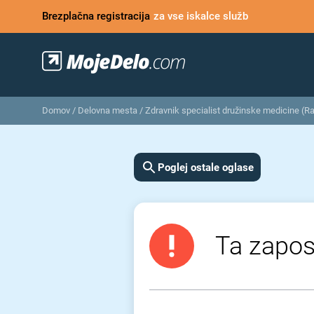
Brezplačna registracija
za vse iskalce služb
Domov
/
Delovna mesta
/
Zdravnik specialist družinske medicine (R
Poglej ostale oglase
Ta zaposl