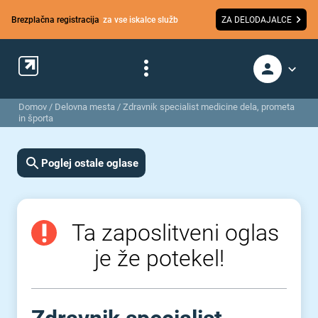
Brezplačna registracija
za vse iskalce služb
ZA DELODAJALCE
Domov
/
Delovna mesta
/
Zdravnik specialist medicine dela, prometa
in športa
Poglej ostale oglase
Ta zaposlitveni oglas
je že potekel!