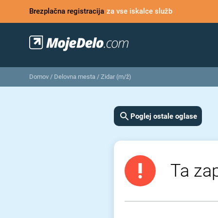
Brezplačna registracija
za vse iskalce služb
Domov
/
Delovna mesta
/
Zidar (m/ž)
Poglej ostale oglase
Ta zap